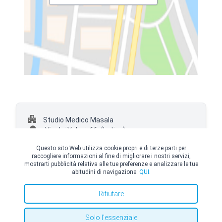
Studio Medico Masala
Via dei Volsci, 66,
(Latina)
+39 0695282119
Questo sito Web utilizza cookie propri e di terze parti per
raccogliere informazioni al fine di migliorare i nostri servizi,
mostrarti pubblicità relativa alle tue preferenze e analizzare le tue
abitudini di navigazione.
QUI.
© Copyright Top Doctors 2026. All Right Reserved. Designed and Developed by
Rifiutare
Top Doctors |
Termini e condizioni
|
Politica sui cookie
|
politica sulla riservatezza
Solo l'essenziale