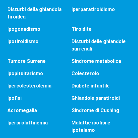
Disturbi della ghiandola
Iperparatiroidismo
tiroidea
Ipogonadismo
Tiroidite
Ipotiroidismo
Disturbi delle ghiandole
surrenali
Tumore Surrene
Sindrome metabolica
Ipopituitarismo
Colesterolo
Ipercolesterolemia
Diabete infantile
Ipofisi
Ghiandole paratiroidi
Acromegalia
Sindrome di Cushing
Iperprolattinemia
Malattie ipofisi e
ipotalamo