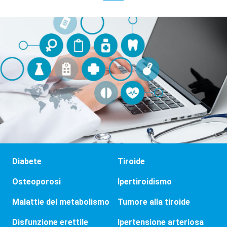
Diabete
Tiroide
Osteoporosi
Ipertiroidismo
Malattie del metabolismo
Tumore alla tiroide
Disfunzione erettile
Ipertensione arteriosa